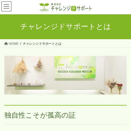
コ
ナ
ン
ビ
テ
ゲ
ン
ー
チャレンジドサポートとは
ツ
シ
へ
ョ
ス
ン
HOME
チャレンジドサポートとは
キ
に
ッ
移
プ
動
独自性こそが孤高の証