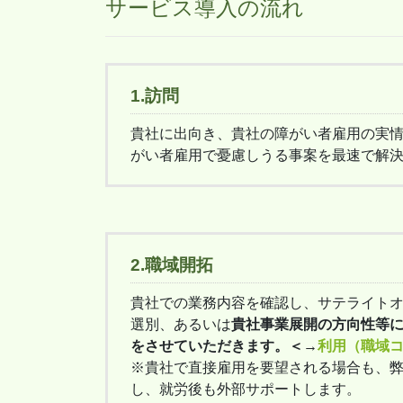
サービス導入の流れ
1.訪問
貴社に出向き、貴社の障がい者雇用の実
がい者雇用で憂慮しうる事案を最速で解
2.職域開拓
貴社での業務内容を確認し、サテライト
選別、あるいは
貴社事業展開の方向性等
をさせていただきます。＜→
利用（職域
※貴社で直接雇用を要望される場合も、
し、就労後も外部サポートします。