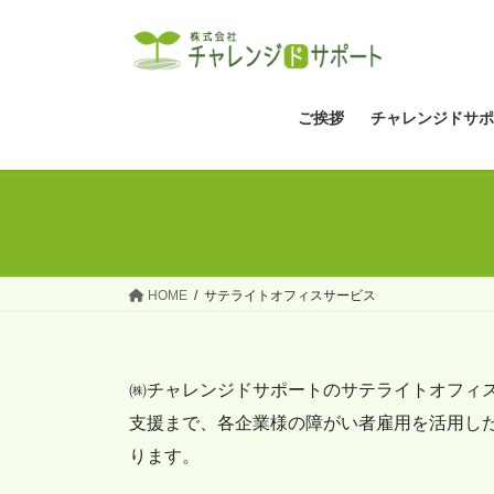
コ
ナ
ン
ビ
テ
ゲ
ン
ー
ツ
シ
ご挨拶
チャレンジドサポ
へ
ョ
ス
ン
キ
に
ッ
移
プ
動
HOME
サテライトオフィスサービス
㈱チャレンジドサポートのサテライトオフィ
支援まで、各企業様の障がい者雇用を活用し
ります。